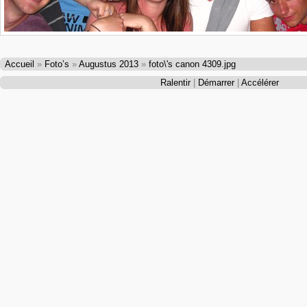
Accueil
»
Foto’s
»
Augustus 2013
»
foto\'s canon 4309.jpg
Ralentir
|
Démarrer
|
Accélérer